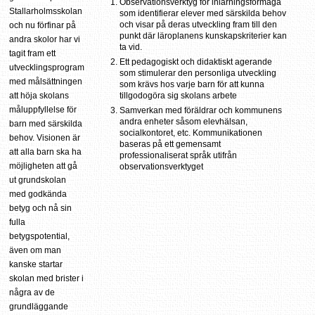
Observationsverktyg för inlärningsförmåga
Stallarholmsskolan
som identifierar elever med särskilda behov
och visar på deras utveckling fram till den
och nu förfinar på
punkt där läroplanens kunskapskriterier kan
andra skolor har vi
ta vid.
tagit fram ett
Ett pedagogiskt och didaktiskt agerande
utvecklingsprogram
som stimulerar den personliga utveckling
med målsättningen
som krävs hos varje barn för att kunna
tillgodogöra sig skolans arbete
att höja skolans
måluppfyllelse för
Samverkan med föräldrar och kommunens
andra enheter såsom elevhälsan,
barn med särskilda
socialkontoret, etc. Kommunikationen
behov. Visionen är
baseras på ett gemensamt
att alla barn ska ha
professionaliserat språk utifrån
möjligheten att gå
observationsverktyget
ut grundskolan
med godkända
betyg och nå sin
fulla
betygspotential,
även om man
kanske startar
skolan med brister i
några av de
grundläggande