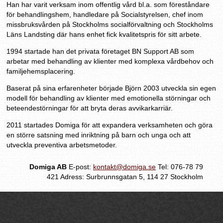
Han har varit verksam inom offentlig vård bl.a. som föreståndare
för behandlingshem, handledare på Socialstyrelsen, chef inom
missbruksvården på Stockholms socialförvaltning och Stockholms
Läns Landsting där hans enhet fick kvalitetspris för sitt arbete.
1994 startade han det privata företaget BN Support AB som
arbetar med behandling av klienter med komplexa vårdbehov och
familjehemsplacering.
Baserat på sina erfarenheter började Björn 2003 utveckla sin egen
modell för behandling av klienter med emotionella störningar och
beteendestörningar för att bryta deras avvikarkarriär.
2011 startades Domiga för att expandera verksamheten och göra
en större satsning med inriktning på barn och unga och att
utveckla preventiva arbetsmetoder.
Domiga AB
E-post
:
kontakt@domiga.se
Tel
:
076-78 79
421
Adress:
Surbrunnsgatan 5
,
114 27
Stockholm